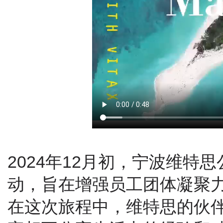
2
0
2
4
年12月初
，宁
波
维
特
思
动
，
旨在
增强
员工
团体
凝聚
在
这次旅程
中
，
维
特
思
的伙