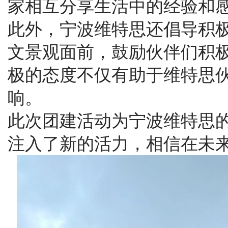
家
相互
分享
生活
中的
经验
和
此外
，宁
波
维
特
思
还
倡导
积
文
景观
面前
，
鼓励
伙伴们
积
极
的
态度
不仅
有助于
维特思
响
。
此次
团建
活动
为宁
波
维
特
思
注入
了
新
的
活力
，
相信
在
未